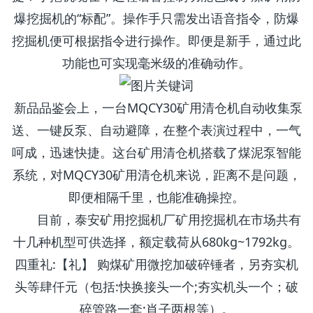
爆挖掘机的“标配”。操作手只需发出语音指令，防爆
挖掘机便可根据指令进行操作。即便是新手，通过此
功能也可实现毫米级的准确动作。
新品品鉴会上，一台MQCY30矿用清仓机自动收集泵
送、一键反泵、自动避障，在整个表演过程中，一气
呵成，迅速快捷。这台矿用清仓机搭载了煤泥泵智能
系统，对MQCY30矿用清仓机来说，距离不是问题，
即便相隔千里，也能准确操控。
目前，泰安矿用挖掘机厂矿用挖掘机在市场共有
十几种机型可供选择，额定载荷从680kg~1792kg。
四重礼:【礼】 购煤矿用微挖加破碎锤者，另夯实机
头等肆仟元（包括:快换接头一个;夯实机头一个；破
碎管路一套;肖子两根等）。