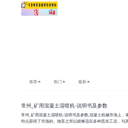
推荐
热门
最新
常州_矿用混凝土湿喷机-说明书及参数
常州_矿用混凝土湿喷机-说明书及参数,混凝土机械市场上，
特点获得了市场的。拖泵之所以能够适应多种恶劣工况，与