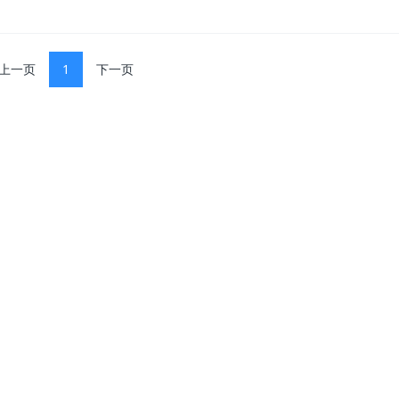
上一页
1
下一页