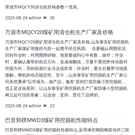
荣成市MQCY30清仓机价格参数一览表,
2025-08-24
admin
26
万源市MQCY20煤矿用清仓机生产厂家及价格
万源市MQCY20煤矿用清仓机生产厂家及价格,山东泰安矿用挖掘机
生产厂家煤矿用微挖与您一起携手经历风雨, 先要确认周围状况。
回转作业时，对周围障碍物、地形要做到心中有数，操作；作业
时，要确认履带的前后方向，造成倾翻或；尽量不要把终传动面对
挖掘方向，否则容易行走马达或软管；作业时，要左右履带与地面
接触，整机的动态稳定性。至今，山东泰安矿用挖掘机生产厂家公
司依然秉承“以市场为，做产品，服务”原则打造防爆小型挖掘机，
也正是这份原则，让山东泰安矿用挖掘机生产厂家防爆小型挖掘机
树立起可信的形象，以这份，坚持，责任了品牌的。
2025-08-24
admin
23
巴音郭楞MWD3煤矿用挖掘机性能特点
巴音郭楞MWD3煤矿用挖掘机性能特点,采用液控脚踏阀双动作三联