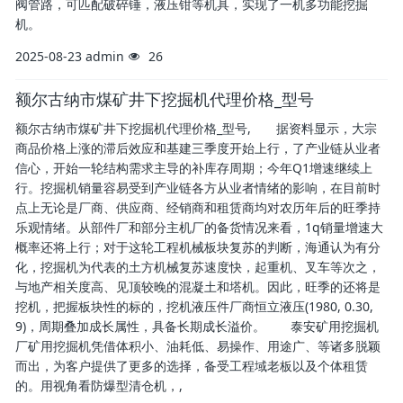
阀管路，可匹配破碎锤，液压钳等机具，实现了一机多功能挖掘
机。
2025-08-23
admin
26
额尔古纳市煤矿井下挖掘机代理价格_型号
额尔古纳市煤矿井下挖掘机代理价格_型号, 据资料显示，大宗
商品价格上涨的滞后效应和基建三季度开始上行，了产业链从业者
信心，开始一轮结构需求主导的补库存周期；今年Q1增速继续上
行。挖掘机销量容易受到产业链各方从业者情绪的影响，在目前时
点上无论是厂商、供应商、经销商和租赁商均对农历年后的旺季持
乐观情绪。从部件厂和部分主机厂的备货情况来看，1q销量增速大
概率还将上行；对于这轮工程机械板块复苏的判断，海通认为有分
化，挖掘机为代表的土方机械复苏速度快，起重机、叉车等次之，
与地产相关度高、见顶较晚的混凝土和塔机。因此，旺季的还将是
挖机，把握板块性的标的，挖机液压件厂商恒立液压(1980, 0.30,
9)，周期叠加成长属性，具备长期成长溢价。 泰安矿用挖掘机
厂矿用挖掘机凭借体积小、油耗低、易操作、用途广、等诸多脱颖
而出，为客户提供了更多的选择，备受工程域老板以及个体租赁
的。用视角看防爆型清仓机，,