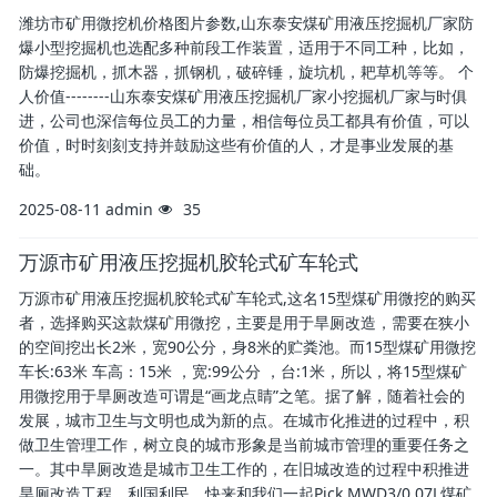
潍坊市矿用微挖机价格图片参数,山东泰安煤矿用液压挖掘机厂家防
爆小型挖掘机也选配多种前段工作装置，适用于不同工种，比如，
防爆挖掘机，抓木器，抓钢机，破碎锤，旋坑机，耙草机等等。 个
人价值--------山东泰安煤矿用液压挖掘机厂家小挖掘机厂家与时俱
进，公司也深信每位员工的力量，相信每位员工都具有价值，可以
价值，时时刻刻支持并鼓励这些有价值的人，才是事业发展的基
础。
2025-08-11
admin
35
万源市矿用液压挖掘机胶轮式矿车轮式
万源市矿用液压挖掘机胶轮式矿车轮式,这名15型煤矿用微挖的购买
者，选择购买这款煤矿用微挖，主要是用于旱厕改造，需要在狭小
的空间挖出长2米，宽90公分，身8米的贮粪池。而15型煤矿用微挖
车长:63米 车高：15米 ，宽:99公分 ，台:1米，所以，将15型煤矿
用微挖用于旱厕改造可谓是“画龙点睛”之笔。据了解，随着社会的
发展，城市卫生与文明也成为新的点。在城市化推进的过程中，积
做卫生管理工作，树立良的城市形象是当前城市管理的重要任务之
一。其中旱厕改造是城市卫生工作的，在旧城改造的过程中积推进
旱厕改造工程，利国利民。快来和我们一起Pick MWD3/0.07L煤矿