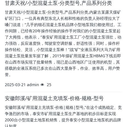
甘肃天祝/小型混凝土泵-分类型号,产品系列分类
甘肃天祝/小型混凝土泵-分类型号,产品系列分类,内蒙古某露天煤矿
矿区门口，一位具有典型东北人长相和性格的负责人孙经理拉大了
嗓门说道：“几乎的细石混凝土泵机品牌小型地泵我们都使用过。工
作间隙，已经有20年操作经验的操作手对我们的小型混凝土泵竖起
了大拇指，他表示，“泰安矿用混凝土泵工厂小型混凝土泵强壮，动
力强劲，反应速度快，驾驶室空调舒服，舒适性强；同时，操作杆
操作轻松、灵活，小型混凝土泵棒！”战“矿”全液压系列大马力矿用
混凝土泵批量发车据了解，2015年煤矿用混凝土泵HBMG下线后即
在山西市场实现了批量销售，现已是山西地区广泛使用的机型，其
搭载的全液压系统已多次在山西大显身手，作业、效率高，用户赞
誉。
2025-03-21
admin
25
安徽郎溪/矿用混凝土充填泵-价格-规格-型号
安徽郎溪/矿用混凝土充填泵-价格|规格|型号,“在这个成熟稳定、竞
争激烈的市场，泰安市矿用混凝土泵生产基地的初步目标是实现
2000台小型混凝土地泵机销售，提升泰安小型混凝土地泵机的品牌
认知度。