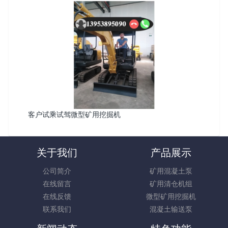
客户试乘试驾微型矿用挖掘机
关于我们
产品展示
公司简介
矿用混凝土泵
在线留言
矿用清仓机组
在线反馈
微型矿用挖掘机
联系我们
混凝土输送泵