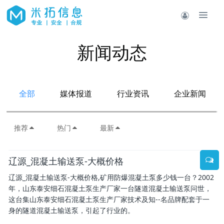
新闻动态
全部
媒体报道
行业资讯
企业新闻
推荐
热门
最新
辽源_混凝土输送泵-大概价格
辽源_混凝土输送泵-大概价格,矿用防爆混凝土泵多少钱一台？2002
年，山东泰安细石混凝土泵生产厂家一台隧道混凝土输送泵问世，
这台集山东泰安细石混凝土泵生产厂家技术及知--名品牌配套于一
身的隧道混凝土输送泵，引起了行业的。