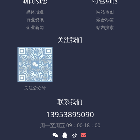
新闻动态
特色功能
媒体报道
网站地图
行业资讯
聚合标签
企业新闻
站内搜索
关注我们
关注公众号
联系我们
13953895090
周一至周五 09：00-18：00